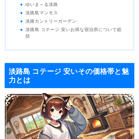
ゆいま～る淡路
淡路島マンモス
淡路カントリーガーデン
淡路島 コテージ 安いお得な宿泊所について総
括
淡路島 コテージ 安いその価格帯と魅
力とは