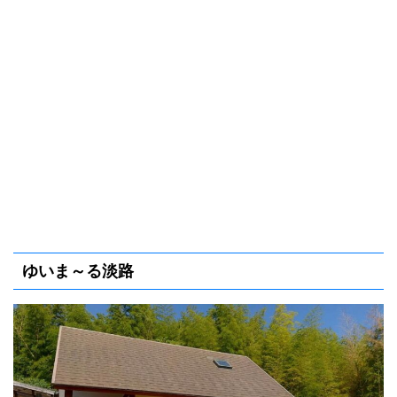
ゆいま～る淡路