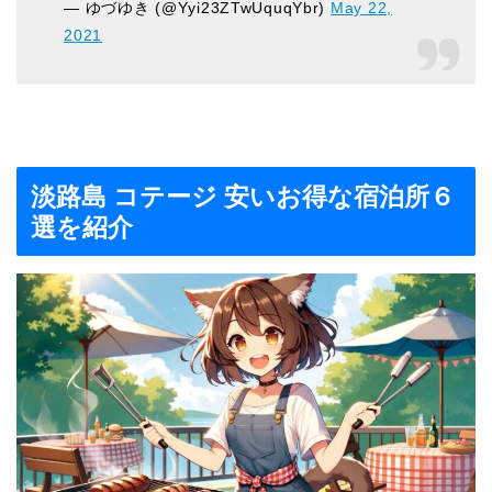
— ゆづゆき (@Yyi23ZTwUquqYbr)
May 22,
2021
淡路島 コテージ 安いお得な宿泊所６
選を紹介