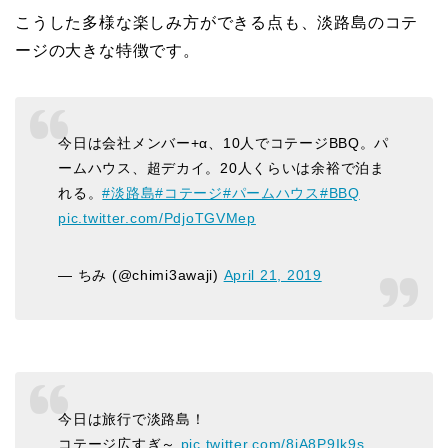
こうした多様な楽しみ方ができる点も、淡路島のコテ
ージの大きな特徴です。
今日は会社メンバー+α、10人でコテージBBQ。パ
ームハウス、超デカイ。20人くらいは余裕で泊ま
れる。
#淡路島
#コテージ
#パームハウス
#BBQ
pic.twitter.com/PdjoTGVMep
— ちみ (@chimi3awaji)
April 21, 2019
今日は旅行で淡路島！
コテージ広すぎ～
pic.twitter.com/8jA8P9Ik9s