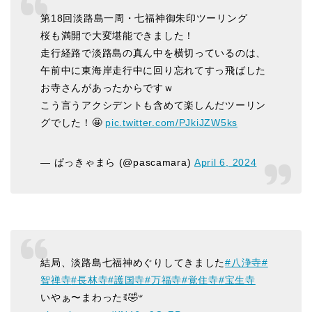
第18回淡路島一周・七福神御朱印ツーリング
桜も満開で大変堪能できました！
走行経路で淡路島の真ん中を横切っているのは、
午前中に東海岸走行中に回り忘れてすっ飛ばした
お寺さんがあったからですｗ
こう言うアクシデントも含めて楽しんだツーリン
グでした！🤩
pic.twitter.com/PJkiJZW5ks
— ぱっきゃまら (@pascamara)
April 6, 2024
結局、淡路島七福神めぐりしてきました
#八浄寺
#
智禅寺
#長林寺
#護国寺
#万福寺
#覚住寺
#宝生寺
いやぁ〜まわったꉂ🤣𐤔