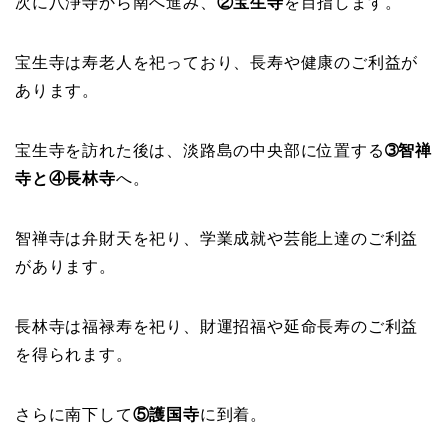
次に八浄寺から南へ進み、
②宝生寺
を目指します。
宝生寺は寿老人を祀っており、長寿や健康のご利益が
あります。
宝生寺を訪れた後は、淡路島の中央部に位置する
➂智禅
寺と④長林寺
へ。
智禅寺は弁財天を祀り、学業成就や芸能上達のご利益
があります。
長林寺は福禄寿を祀り、財運招福や延命長寿のご利益
を得られます。
さらに南下して
⑤護国寺
に到着。