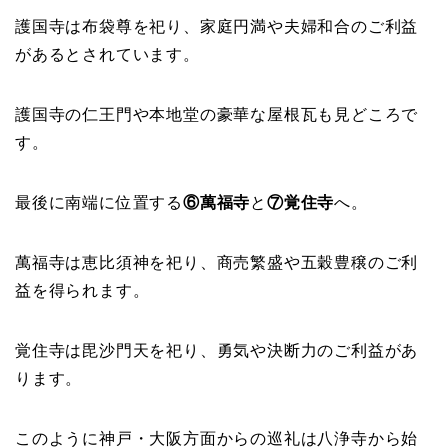
護国寺は布袋尊を祀り、家庭円満や夫婦和合のご利益
があるとされています。
護国寺の仁王門や本地堂の豪華な屋根瓦も見どころで
す。
最後に南端に位置する
⑥萬福寺
と
⑦覚住寺
へ。
萬福寺は恵比須神を祀り、商売繁盛や五穀豊穣のご利
益を得られます。
覚住寺は毘沙門天を祀り、勇気や決断力のご利益があ
ります。
このように神戸・大阪方面からの巡礼は八浄寺から始