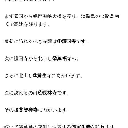
まず四国から鳴門海峡大橋を渡り、淡路島の淡路島南
ICで高速を降ります。
最初に訪れるべき寺院は
①護国寺
です。
次に護国寺から北上し
②萬福寺
へ。
さらに北上し
➂覚住寺
に向かいます。
次に訪れるのは
④長林寺
です。
その後
⑤智禅寺
に向かいます。
続いて淡路島の東側に位置する
⑥宝生寺
を訪れます。