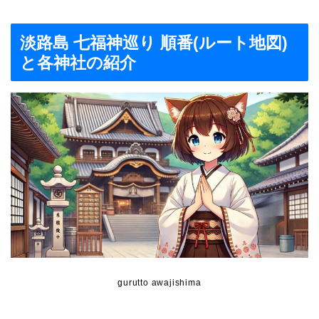
淡路島 七福神巡り 順番(ルート地図)
と各神社の紹介
gurutto awajishima