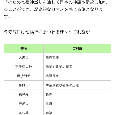
そのため七福神巡りを通じて日本の神話や伝統に触れ
ることができ、歴史的なロマンを感じる旅となりま
す。
各寺院には七福神にまつわる様々なご利益が。
神名
ご利益
大黒天
商売繁盛
恵美酒太神
漁業や農業の繁栄
毘沙門天
武運長久
弁財天
学業成就や芸術の上達
福禄寿
長寿
寿老人
健康
布袋尊
幸福