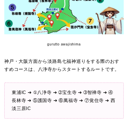
gurutto awajishima
神戸・大阪方面から淡路島七福神巡りをする際のおす
すめコースは、八浄寺からスタートするルートです。
東浦IC ➔ ①八浄寺 ➔ ➁宝生寺 ➔ ➂智禅寺 ➔ ④
長林寺 ➔ ⑤護国寺 ➔ ⑥萬福寺 ➔ ⑦覚住寺 ➔ 西
淡三原IC