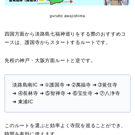
gurutto awajishima
四国方面から淡路島七福神巡りをする際のおすすめコ
ースは、護国寺からスタートするルートです。
先程の神戸・大阪方面ルートと逆です。
淡路島南IC ➔ ①護国寺 ➔ ➁萬福寺 ➔ ➂覚住寺
➔ ④長林寺 ➔ ⑤智禅寺 ➔ ⑥宝生寺 ➔ ⑦八浄寺
➔ 東浦IC
このルートを選ぶと効率よく寺院を巡ることができ、
時間を有効に使えます。